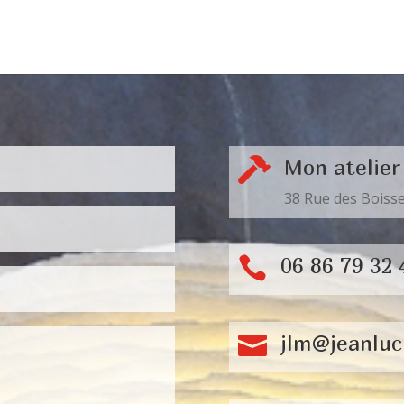
Mon atelier

38 Rue des Boisse
06 86 79 32 

jlm@jeanlu
