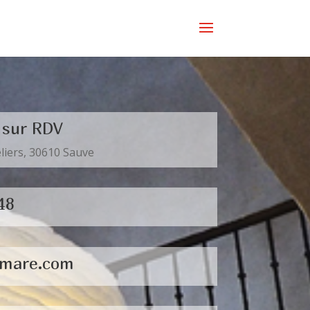
 sur RDV
liers, 30610 Sauve
48
cmare.com