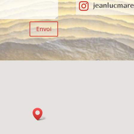
jeanlucmare

Envoi